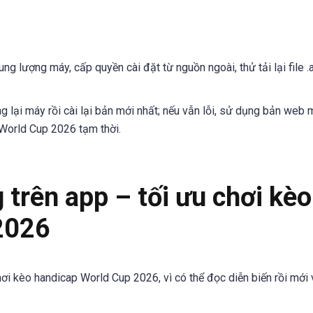
dung lượng máy, cấp quyền cài đặt từ nguồn ngoài, thử tải lại file .
ng lại máy rồi cài lại bản mới nhất; nếu vẫn lỗi, sử dụng bản web 
World Cup 2026 tạm thời.
g trên app – tối ưu chơi kèo
2026
hơi kèo handicap World Cup 2026, vì có thể đọc diễn biến rồi mới v