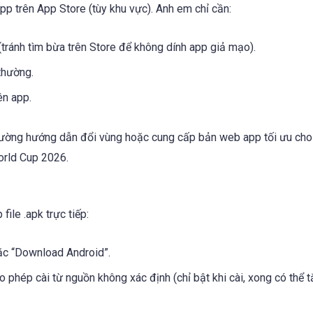
pp trên App Store (tùy khu vực). Anh em chỉ cần:
(tránh tìm bừa trên Store để không dính app giả mạo).
thường.
ên app.
thường hướng dẫn đổi vùng hoặc cung cấp bản web app tối ưu cho
orld Cup 2026.
ile .apk trực tiếp:
oặc “Download Android”.
o phép cài từ nguồn không xác định (chỉ bật khi cài, xong có thể tắt