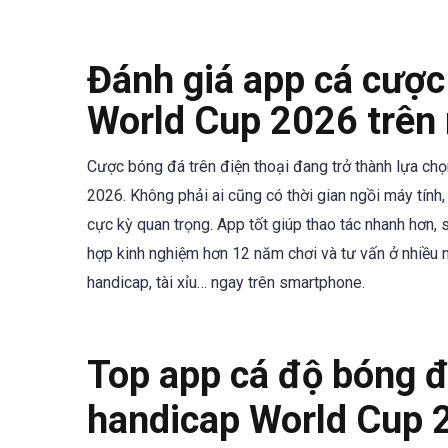
Đánh giá app cá cược
World Cup 2026 trên
Cược bóng đá trên điện thoại đang trở thành lựa chọ
2026. Không phải ai cũng có thời gian ngồi máy tính
cực kỳ quan trọng. App tốt giúp thao tác nhanh hơn, 
hợp kinh nghiệm hơn 12 năm chơi và tư vấn ở nhiều n
handicap, tài xỉu… ngay trên smartphone.
Top app cá độ bóng đ
handicap World Cup 