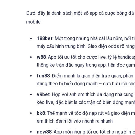
Dưới đây là danh sách một số app cá cược bóng đá n
mobile:
188bet
: Một trong những nhà cái lâu năm, nổi t
máy cấu hình trung bình. Giao diện odds rõ ràng
w88
: App tối ưu tốt cho cược live, tỷ lệ hand
thống kê trận đấu ngay trong app, tiện đọc gam
fun88
: Điểm mạnh là giao diện trực quan, phân 
đang theo bị biến động mạnh – cực hữu ích c
v9bet
: Hợp với anh em thích đa dạng nhà cung 
kèo live, đặc biệt là các trận có biến động mạn
bk8
: Thế mạnh về tốc độ nạp rút và giao diện mo
em thích đánh lối vào nhanh ra nhanh.
new88
: App mới nhưng tối ưu tốt cho người mới