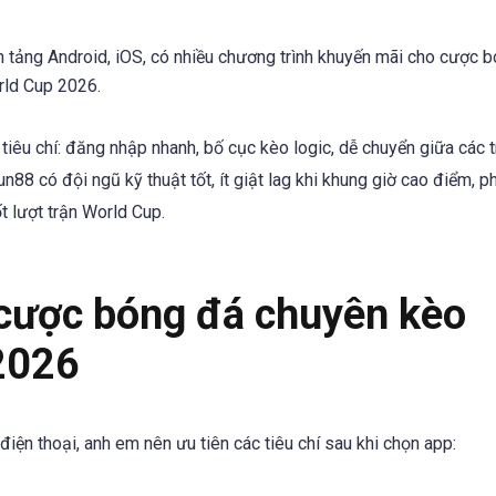
ền tảng Android, iOS, có nhiều chương trình khuyến mãi cho cược b
rld Cup 2026.
tiêu chí: đăng nhập nhanh, bố cục kèo logic, dễ chuyển giữa các t
n88 có đội ngũ kỹ thuật tốt, ít giật lag khi khung giờ cao điểm, p
t lượt trận World Cup.
 cược bóng đá chuyên kèo
2026
iện thoại, anh em nên ưu tiên các tiêu chí sau khi chọn app: