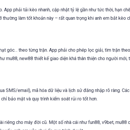
o. App phải tải kèo nhanh, cập nhật tỷ lệ gần như tức thời, hạn chế
8 thường làm tốt khoản này – rất quan trọng khi anh em bắt kèo 
hạt góc… theo từng trận. App phải cho phép lọc giải, tìm trận theo
hư mu88, new88 thiết kế giao diện khá thân thiện cho người mới, 
qua SMS/email), mã hóa dữ liệu và lịch sử đăng nhập rõ ràng. Cá
hỉ bảo mật và quy trình kiểm soát rủi ro tốt hơn.
cài riêng cho máy đời cũ. Một số nhà cái như fun88, v9bet, mu88 