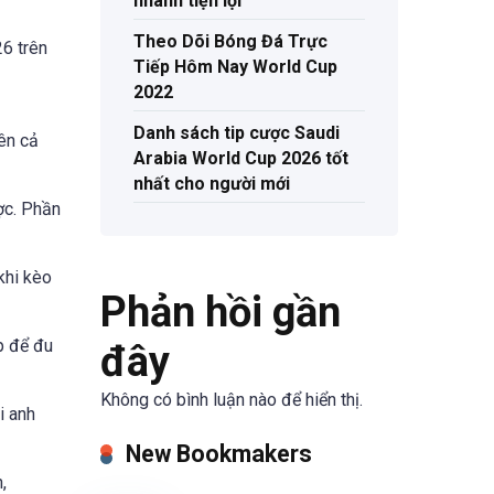
nhanh tiện lợi
Theo Dõi Bóng Đá Trực
26 trên
Tiếp Hôm Nay World Cup
2022
Danh sách tip cược Saudi
rên cả
Arabia World Cup 2026 tốt
nhất cho người mới
ợc. Phần
khi kèo
Phản hồi gần
p để đu
đây
Không có bình luận nào để hiển thị.
i anh
New Bookmakers
,