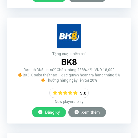
Tặng cược miễn phí
BK8
Bạn có BK8 chưa?” Chào mừng 288% đến VND 18,000
BK8 X saba thể thao – đặc quyền hoàn trả hàng tháng 5%
Thưởng hàng ngày lên tới 20%
5.0
New players only
Đăng Ký
Xem thêm