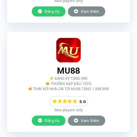
New players only
Đăng Ký
Xem thêm
MU88
ĐĂNG KÝ TẶNG 88K
THƯỞNG NẠP ĐẦU 100%
THAY ĐỔI NHÀ CÁI TỚI MU88 TẶNG 1.888.888
5.0
New players only
Đăng Ký
Xem thêm