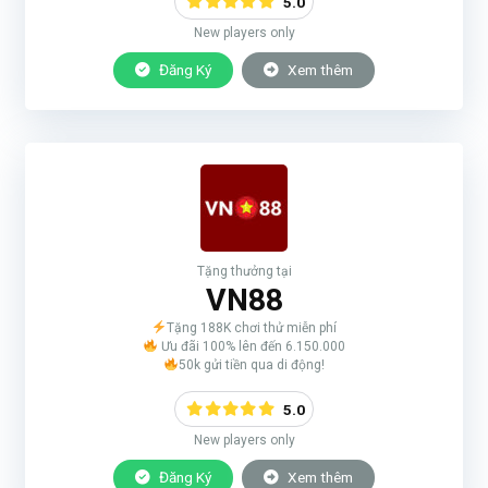
5.0
New players only
Đăng Ký
Xem thêm
Tặng thưởng tại
VN88
Tặng 188K chơi thử miễn phí
Ưu đãi 100% lên đến 6.150.000
50k gửi tiền qua di động!
5.0
New players only
Đăng Ký
Xem thêm