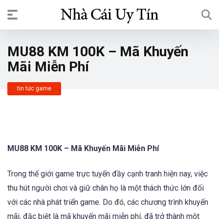
MU88 KM 100K – Mã Khuyến
Mãi Miễn Phí
tin tức game
MU88 KM 100K – Mã Khuyến Mãi Miễn Phí
Trong thế giới game trực tuyến đầy cạnh tranh hiện nay, việc
thu hút người chơi và giữ chân họ là một thách thức lớn đối
với các nhà phát triển game. Do đó, các chương trình khuyến
mãi, đặc biệt là mã khuyến mãi miễn phí, đã trở thành một