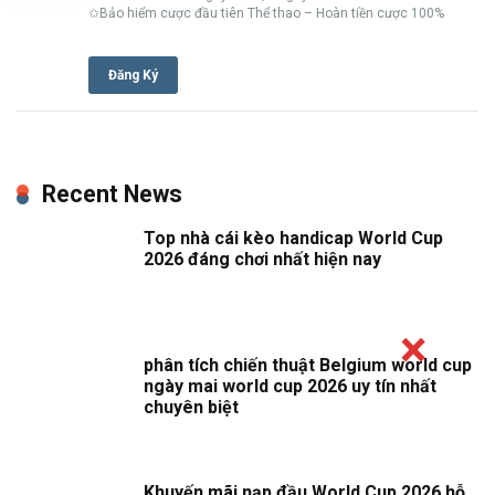
✩Bảo hiểm cược đầu tiên Thể thao – Hoàn tiền cược 100%
Đăng Ký
Recent News
Top nhà cái kèo handicap World Cup
2026 đáng chơi nhất hiện nay
phân tích chiến thuật Belgium world cup
ngày mai world cup 2026 uy tín nhất
chuyên biệt
Khuyến mãi nạp đầu World Cup 2026 hỗ