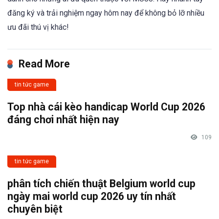
đăng ký và trải nghiệm ngay hôm nay để không bỏ lỡ nhiều
ưu đãi thú vị khác!
Read More
tin tức game
Top nhà cái kèo handicap World Cup 2026
đáng chơi nhất hiện nay
109
tin tức game
phân tích chiến thuật Belgium world cup
ngày mai world cup 2026 uy tín nhất
chuyên biệt