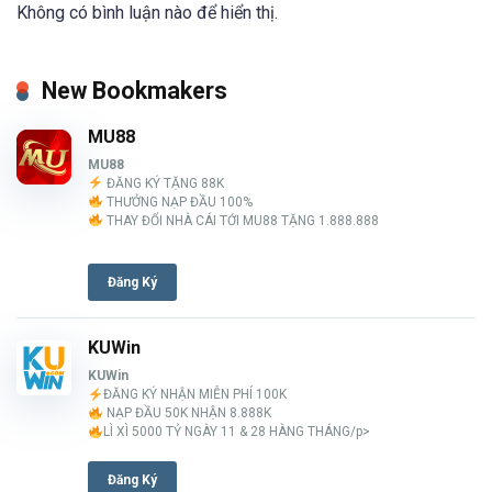
Không có bình luận nào để hiển thị.
New Bookmakers
MU88
MU88
ĐĂNG KÝ TẶNG 88K
THƯỞNG NẠP ĐẦU 100%
THAY ĐỔI NHÀ CÁI TỚI MU88 TẶNG 1.888.888
Đăng Ký
KUWin
KUWin
ĐĂNG KÝ NHẬN MIỄN PHÍ 100K
NẠP ĐẦU 50K NHẬN 8.888K
LÌ XÌ 5000 TỶ NGÀY 11 & 28 HÀNG THÁNG/p>
Đăng Ký