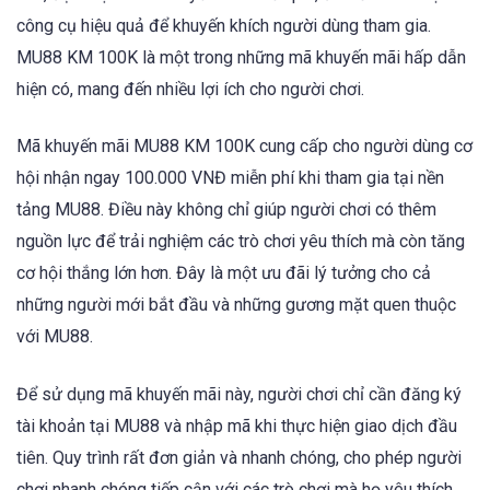
công cụ hiệu quả để khuyến khích người dùng tham gia.
MU88 KM 100K là một trong những mã khuyến mãi hấp dẫn
hiện có, mang đến nhiều lợi ích cho người chơi.
Mã khuyến mãi MU88 KM 100K cung cấp cho người dùng cơ
hội nhận ngay 100.000 VNĐ miễn phí khi tham gia tại nền
tảng MU88. Điều này không chỉ giúp người chơi có thêm
nguồn lực để trải nghiệm các trò chơi yêu thích mà còn tăng
cơ hội thắng lớn hơn. Đây là một ưu đãi lý tưởng cho cả
những người mới bắt đầu và những gương mặt quen thuộc
với MU88.
Để sử dụng mã khuyến mãi này, người chơi chỉ cần đăng ký
tài khoản tại MU88 và nhập mã khi thực hiện giao dịch đầu
tiên. Quy trình rất đơn giản và nhanh chóng, cho phép người
chơi nhanh chóng tiếp cận với các trò chơi mà họ yêu thích