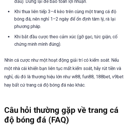
đầu). Dừng lại để bảo toàn lợi nhuận.
Khi thua liên tiếp 3–4 kèo trên cùng một trang cá độ
bóng đá; nên nghỉ 1–2 ngày để ổn định tâm lý, rà lại
phương pháp.
Khi bắt đầu cược theo cảm xúc (gỡ gạc, tức giận, cố
chứng minh mình đúng).
Nhìn cá cược như một hoạt động giải trí có kiểm soát. Nếu
một nhà cái khiến bạn liên tục mất kiểm soát, hãy rút tiền và
nghỉ, dù đó là thương hiệu lớn như w88, fun88, 188bet, v9bet
hay bất cứ trang cá độ bóng đá nào khác.
Câu hỏi thường gặp về trang cá
độ bóng đá (FAQ)