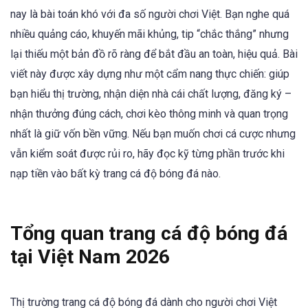
nay là bài toán khó với đa số người chơi Việt. Bạn nghe quá
nhiều quảng cáo, khuyến mãi khủng, tip “chắc thắng” nhưng
lại thiếu một bản đồ rõ ràng để bắt đầu an toàn, hiệu quả. Bài
viết này được xây dựng như một cẩm nang thực chiến: giúp
bạn hiểu thị trường, nhận diện nhà cái chất lượng, đăng ký –
nhận thưởng đúng cách, chơi kèo thông minh và quan trọng
nhất là giữ vốn bền vững. Nếu bạn muốn chơi cá cược nhưng
vẫn kiểm soát được rủi ro, hãy đọc kỹ từng phần trước khi
nạp tiền vào bất kỳ trang cá độ bóng đá nào.
Tổng quan trang cá độ bóng đá
tại Việt Nam 2026
Thị trường trang cá độ bóng đá dành cho người chơi Việt