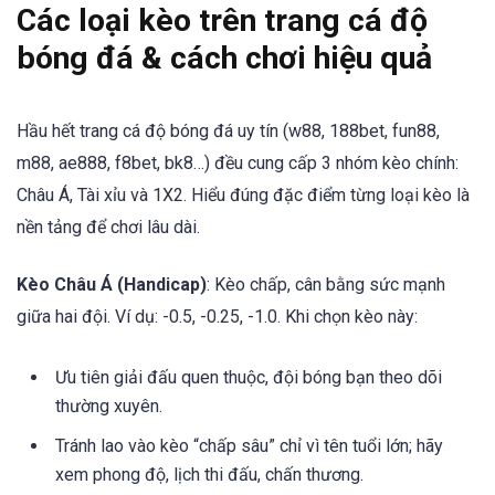
Các loại kèo trên trang cá độ
bóng đá & cách chơi hiệu quả
Hầu hết trang cá độ bóng đá uy tín (w88, 188bet, fun88,
m88, ae888, f8bet, bk8…) đều cung cấp 3 nhóm kèo chính:
Châu Á, Tài xỉu và 1X2. Hiểu đúng đặc điểm từng loại kèo là
nền tảng để chơi lâu dài.
Kèo Châu Á (Handicap)
: Kèo chấp, cân bằng sức mạnh
giữa hai đội. Ví dụ: -0.5, -0.25, -1.0. Khi chọn kèo này:
Ưu tiên giải đấu quen thuộc, đội bóng bạn theo dõi
thường xuyên.
Tránh lao vào kèo “chấp sâu” chỉ vì tên tuổi lớn; hãy
xem phong độ, lịch thi đấu, chấn thương.