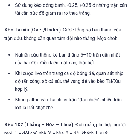
Sử dụng kèo đồng banh, -0.25, +0.25 ở những trận cân
tài cân sức để giảm rủi ro thua trắng.
Kèo Tài xỉu (Over/Under)
: Cược tổng số bàn thắng của
trận đấu, không cần quan tâm đội nào thắng. Mẹo chơi:
Nghiên cứu thống kê bàn thắng 5–10 trận gần nhất
của hai đội, điều kiện mặt sân, thời tiết.
Khi cược live trên trang cá độ bóng đá, quan sát nhịp
độ tấn công, số cú sút, thẻ vàng để vào kèo Tài/Xỉu
hợp lý.
Không all-in vào Tài chỉ vì trận “đại chiến”; nhiều trận
lớn lại rất chặt chẽ.
Kèo 1X2 (Thắng – Hòa – Thua)
: Đơn giản, phù hợp người
mới. 1 = đội chủ nhà, X = hòa, 2 = đội khách. Lưu ý: