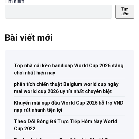
Tìm kiếm
Tìm
kiếm
Bài viết mới
Top nhà cái kèo handicap World Cup 2026 đáng
chơi nhất hiện nay
phân tích chiến thuật Belgium world cup ngày
mai world cup 2026 uy tín nhất chuyên biệt
Khuyến mãi nạp đầu World Cup 2026 hỗ trợ VND
nạp rút nhanh tiện lợi
Theo Dõi Bóng Đá Trực Tiếp Hôm Nay World
Cup 2022