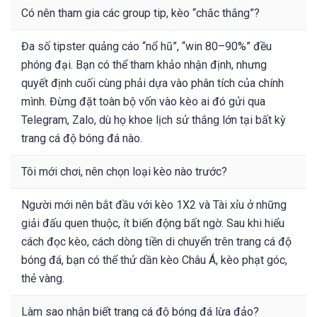
Có nên tham gia các group tip, kèo “chắc thắng”?
Đa số tipster quảng cáo “nổ hũ”, “win 80–90%” đều
phóng đại. Bạn có thể tham khảo nhận định, nhưng
quyết định cuối cùng phải dựa vào phân tích của chính
mình. Đừng đặt toàn bộ vốn vào kèo ai đó gửi qua
Telegram, Zalo, dù họ khoe lịch sử thắng lớn tại bất kỳ
trang cá độ bóng đá nào.
Tôi mới chơi, nên chọn loại kèo nào trước?
Người mới nên bắt đầu với kèo 1X2 và Tài xỉu ở những
giải đấu quen thuộc, ít biến động bất ngờ. Sau khi hiểu
cách đọc kèo, cách dòng tiền di chuyển trên trang cá độ
bóng đá, bạn có thể thử dần kèo Châu Á, kèo phạt góc,
thẻ vàng.
Làm sao nhận biết trang cá độ bóng đá lừa đảo?