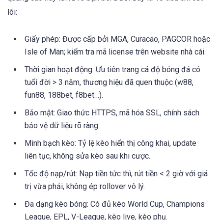
lõi:
Giấy phép: Được cấp bởi MGA, Curacao, PAGCOR hoặc
Isle of Man; kiểm tra mã license trên website nhà cái.
Thời gian hoạt động: Ưu tiên trang cá độ bóng đá có
tuổi đời > 3 năm, thương hiệu đã quen thuộc (w88,
fun88, 188bet, f8bet…).
Bảo mật: Giao thức HTTPS, mã hóa SSL, chính sách
bảo vệ dữ liệu rõ ràng.
Minh bạch kèo: Tỷ lệ kèo hiển thị công khai, update
liên tục, không sửa kèo sau khi cược.
Tốc độ nạp/rút: Nạp tiền tức thì, rút tiền < 2 giờ với giá
trị vừa phải, không ép rollover vô lý.
Đa dạng kèo bóng: Có đủ kèo World Cup, Champions
League, EPL, V-League, kèo live, kèo phụ.