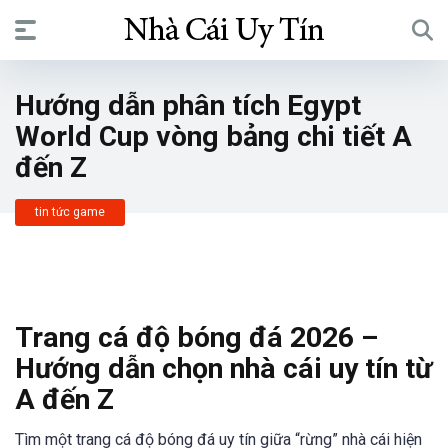
Hướng dẫn phân tích Egypt
World Cup vòng bảng chi tiết A
đến Z
tin tức game
Trang cá độ bóng đá 2026 –
Hướng dẫn chọn nhà cái uy tín từ
A đến Z
Tìm một trang cá độ bóng đá uy tín giữa “rừng” nhà cái hiện