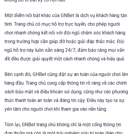
Một điểm nổi bật khác của GNBet là dịch vụ khách hàng tận
tình. Trang chủ có mục hỗ trợ trực tuyến, cho phép người
chơi nhanh chóng kết nối với đội ngũ chăm sóc khách hàng
trong trường hợp cần giúp đỡ hoặc giải đáp thắc mắc. Đội
ngũ hỗ trợ này luôn sẵn sàng 24/7, đảm bảo rằng mọi vấn
đề đều được giải quyết một cách nhanh chóng và hiệu quả.
Bên cạnh đó, GHBet cũng đặt sự an toàn của người chơi lên
hàng đầu. Trang chủ cung cấp thông tin rõ ràng về các chính
sách bảo mật và điều khoản sử dụng, cũng như các phương
thức thanh toán an toàn và đáng tin cậy. Điều này tạo ra sự
yên tâm cho người chơi khi tham gia vào nền tảng.
Tóm lại, GNBet trang chủ không chỉ là một cổng thông tin
đơn thuần mà còn là một trải nghiệm giải trí toàn diện cho