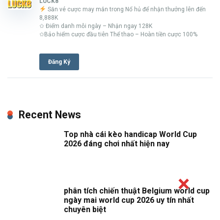
LUCK8
Săn vé cược may mắn trong Nổ hủ để nhận thưởng lên đến
8,888K
✩ Điểm danh mỗi ngày – Nhận ngay 128K
✩Bảo hiểm cược đầu tiên Thể thao – Hoàn tiền cược 100%
Đăng Ký
Recent News
Top nhà cái kèo handicap World Cup
2026 đáng chơi nhất hiện nay
phân tích chiến thuật Belgium world cup
ngày mai world cup 2026 uy tín nhất
chuyên biệt