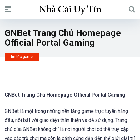
GNBet Trang Chủ Homepage
Official Portal Gaming
tin tức game
GNBet Trang Chủ Homepage Official Portal Gaming
GNBet là một trong những nền tảng game trực tuyến hàng
đầu, nổi bật với giao diện thân thiện và dễ sử dụng. Trang
chủ của GNBet không chỉ là nơi người chơi có thể truy cập
vào các trò chơi mà còn là cánh cổng dẫn đến thế giới giải trí